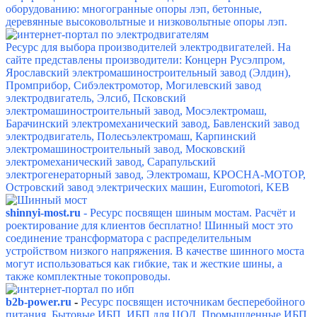
оборудованию: многогранные опоры лэп, бетонные,
деревянные высоковольтные и низковольтные опоры лэп.
Ресурс для выбора производителей электродвигателей. На
сайте представлены производители: Концерн Русэлпром,
Ярославский электромашиностроительный завод (Элдин),
Промприбор, Сибэлектромотор, Могилевский завод
электродвигатель, Элсиб, Псковский
электромашиностроительный завод, Мосэлектромаш,
Барачинский электромеханический завод, Бавленский завод
электродвигатель, Полесьэлектромаш, Карпинский
электромашиностроительный завод, Московский
электромеханический завод, Сарапульский
электрогенераторный завод, Электромаш, КРОСНА-МОТОР,
Островский завод электрических машин, Euromotori, KEB
shinnyi-most.ru
- Ресурс посвящен шиным мостам. Расчёт и
роектирование для клиентов бесплатно!
Шинный мост это
соединение трансформатора с распределительным
устройством низкого напряжения.
В качестве шинного моста
могут использоваться как гибкие, так и жесткие шины, а
также комплектные токопроводы.
b2b-power.ru
-
Ресурс посвящен источникам бесперебойного
питания. Бытовые ИБП.
ИБП для ЦОД.
Промышленные ИБП.