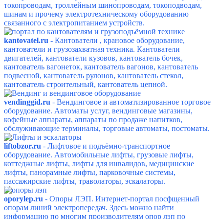
токопроводам, троллейным шинопроводам, токоподводам,
шинам и прочему электротехническому оборудованию
связанного с электропитанием устройств.
kantovatel.ru
- Кантователи
, крановое оборудование,
кантователи и грузозахватная техника. К
антователи
двигателей, кантователи кузовов, кантователь бочек,
кантователь вагонеток, кантователь вагонов, кантователь
подвесной, кантователь рулонов, кантователь стекол,
кантователь строительный, кантователь цепной.
vendinggid.ru
- Вендинговое и автоматизированное т
орговое
оборудование.
Автоматы услуг, вендинговые магазины,
кофейные аппараты, аппараты по продаже напитков,
обслуживающие терминалы, торговые автоматы, постоматы.
liftobzor.ru
- Лифтовое и п
одъёмно-транспортное
оборудование. А
втомобильные лифты, грузовые лифты,
коттеджные лифты, лифты для инвалидов, медицинские
лифты, панорамные лифты, парковочные системы,
пассажирские лифты, траволаторы, эскалаторы.
oporylep.ru
- Опоры ЛЭП. Интернет-портал посфщенный
опорам линий электропередач. Здесь можно найти
информацию по многим производителям опор лэп по