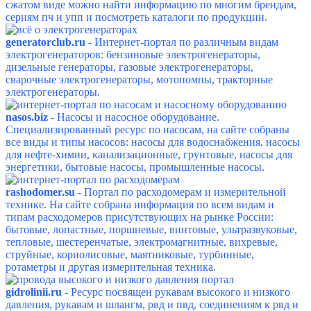
сжатом виде можно найти информацию по многим брендам,
сериям пч и упп и посмотреть каталоги по продукции.
generatorclub.ru
- Интернет-портал по различным видам
электрогенераторов: б
ензиновые электрогенераторы,
дизельные генераторы, газовые электрогенераторы,
сварочные электрогенераторы, мотопомпы, тракторные
электрогенераторы.
nasos.biz
- Насосы и насосное оборудование.
Специализированный ресурс по насосам, на сайте собраны
все виды и типы насосов: насосы для водоснабжения, насосы
для нефте-химии, канализационные, грунтовые, насосы для
энергетики, бытовые насосы, промышленные насосы.
rashodomer.su
- Портал по расходомерам и измерительной
технике. На сайте собрана информация по всем видам и
типам расходомеров присутствующих на рынке России:
бытовые, лопастные, поршневые, винтовые, ультразвуковые,
тепловые, шестеренчатые, электромагнитные, вихревые,
струйные, кориолисовые, маятниковые, турбинные,
ротаметры и другая измерительная техника.
gidrolinii.ru
- Ресурс посвящен рукавам высокого и низкого
давления, рукавам и шлангм, рвд и пвд, соединениям к рвд и