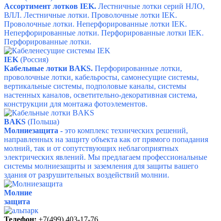
Ассортимент лотков IEK.
Лестничные лотки серий НЛО,
ВЛЛ.
Лестничные лотки.
Проволочные лотки IEK.
Проволочные лотки.
Неперфорированные лотки IEK.
Неперфорированные лотки.
Перфорированные лотки IEK.
Перфорированные лотки.
IEK
(Россия)
Кабельные лотки BAKS.
Перфорированные лотки,
проволочные лотки, кабельросты, самонесущие системы,
вертикальные системы, подполовые каналы, системы
настенных каналов, осветительно-декоративная система,
конструкции для монтажа фотоэлементов.
BAKS
(Польша)
Молниезащита -
это комплекс технических решений,
направленных на защиту объекта как от прямого попадания
молний, так и от сопутствующих неблагоприятных
электрических явлений.
Мы предлагаем профессиональные
системы молниезащиты и заземления для защиты вашего
здания от разрушительных воздействий молнии.
Молние
защита
Телефон:
+7(499) 403-17-76