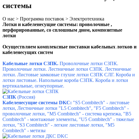
системы
О нас > Программа поставок > Электротехника
Лотки и кабеленесущие системы: проволочные ,
перфорированные, со сплошным дном, композитные
лотки
Осуществляем комплексные поставки кабельных лотков и
кабеленесущих систем
Кабельные лотки СЗПК.
Проволочные лотки СЗПК.
Проволочные лотки.
Лестничные лотки СЗПК.
Лестничные
лотки.
Листовые замковые глухие лотки СЗПК СЛГ.
Короба и
лотки листовые.
Напольные короба СЗПК.
Короба и лотки
вертикальные, огнеупорные.
СЗПК
(Россия)
Кабеленесущие системы DKC:
"S5 Combitech" - листовые
лотки,
Лестничные лотки "L5 Combitech",
"F5 Combitech" -
проволочные лотки,
"M5 Combitech" - система крепежа,
"B5
Combitech" - монтажные элементы,
"U5 Combitech" - тяжелые
лотки,
"S3 Combitech" - легкие листовые лотки,
"M5
Combitech" - метизы