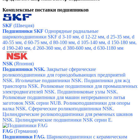
Комплексные поставки подшипников
SKF
(Швеция)
Подшипники SKF
Однорядные радиальные
шарикоподшипники SKF d 3-10 мм,
d 12-22 мм,
d 25-35 мм,
d
40-55 мм,
d 60-75 мм,
d 80-100 мм,
d 105-140 мм,
d 150-180 мм,
d 190-240 мм,
d 260-360 мм,
d 380-600 мм,
d 630-1180 мм
NSK
(Япония)
Подшипники NSK.
Закрытые сферические
роликоподшипники для горнодобывающих предприятий
NSK.
Игольчатые подшипники NSK.
Подшипники для ж/д
транспорта NSK.
Роликовые подшипники для промышленных
электродвигателей NSK.
Подшипниковые узлы NSK.
Роликовые подшипники для машин непрерывного литья
заготовок NSK серии NUB.
Роликоподшипники для опоры
валка NSK. С
ферические роликоподшипники NSK.
Цилиндрические роликоподшипники для ременных шкивов
NSK.
Цилиндрические подшипники NSK серии Е.
FAG
(Германия)
Подшипники FAG.
Шарикоподшипники с керамическим