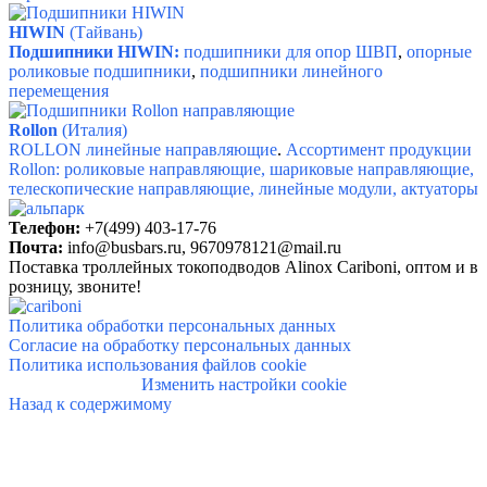
HIWIN
(Тайвань)
Подшипники HIWIN:
подшипники для опор ШВП
,
опорные
роликовые подшипники
,
подшипники линейного
перемещения
Rollon
(Италия)
ROLLON линейные направляющие
.
Ассортимент продукции
Rollon: р
оликовые направляющие, ш
ариковые направляющие,
т
елескопические направляющие, л
инейные модули, актуаторы
Телефон:
+7(499) 403-17-76
Почта:
info@busbars.ru,
9670978121@mail.ru
Поставка троллейных токоподводов Alinox Cariboni, о
птом и в
розницу, звоните!
Политика обработки персональных данных
Согласие на обработку персональных данных
Политика использования файлов cookie
Изменить настройки cookie
Назад к содержимому