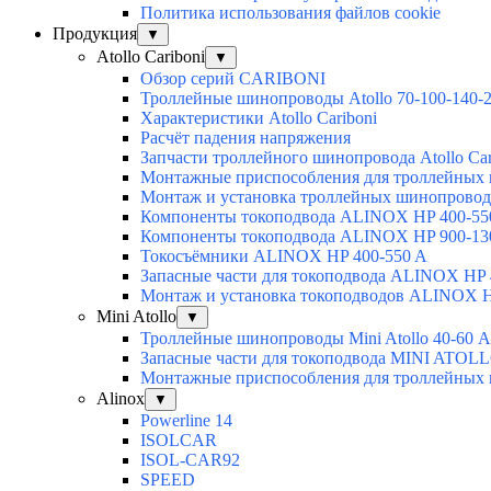
Политика использования файлов cookie
Продукция
▼
Atollo Cariboni
▼
Обзор серий CARIBONI
Троллейные шинопроводы Atollo 70-100-140-
Характеристики Atollo Cariboni
Расчёт падения напряжения
Запчасти троллейного шинопровода Atollo Car
Монтажные приспособления для троллейны
Монтаж и установка троллейных шинопровод
Компоненты токоподвода ALINOX HP 400-55
Компоненты токоподвода ALINOX HP 900-13
Токосъёмники ALINOX HP 400-550 A
Запасные части для токоподвода ALINOX HP 
Монтаж и установка токоподводов ALINOX H
Mini Atollo
▼
Троллейные шинопроводы Mini Atollo 40-60 А
Запасные части для токоподвода MINI ATOL
Монтажные приспособления для троллейны
Alinox
▼
Powerline 14
ISOLCAR
ISOL-CAR92
SPEED