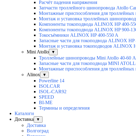
Расчёт падения напряжения
Запчасти троллейного шинопровода Atollo Car
Монтажные приспособления для троллейны
Монтаж и установка троллейных шинопровод
Компоненты токоподвода ALINOX HP 400-55
Компоненты токоподвода ALINOX HP 900-13
Токосъёмники ALINOX HP 400-550 A
Запасные части для токоподвода ALINOX HP 
Монтаж и установка токоподводов ALINOX H
Mini Atollo
▼
Троллейные шинопроводы Mini Atollo 40-60 А
Запасные части для токоподвода MINI ATOL
Монтажные приспособления для троллейны
Alinox
▼
Powerline 14
ISOLCAR
ISOL-CAR92
SPEED
BI-ME
Термины и определения
Каталоги
Доставка
▼
Доставка
Волгоград