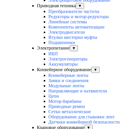
Электрощитовое оборудование
Приводная техника
▼
Преобразователи частоты
Редукторы и мотор-редукторы
Линейные системы
Компоненты автоматизации
Электродвигатели
Втулки шестерни муфты
Подшипники
Электропитание
▼
ИБП
Электрогенераторы
Аккумуляторы
Конвейерное оборудование
▼
Конвейерные ленты
Замки и соединения
Модульные ленты
Направляющие и натяжители
Цепи
Мотор-барабаны
Приводные ремни
Сетки металлические
Оборудование для стыковки лент
Датчики конвейерной безопасности
Крановое оборудование
▼