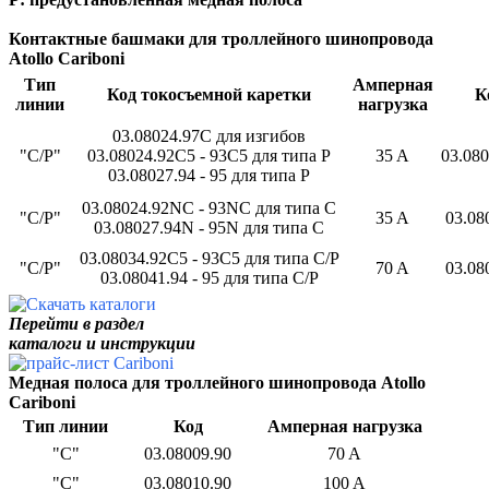
Контактные башмаки для троллейного шинопровода
Atollo Cariboni
Тип
Амперная
Код токосъемной каретки
К
линии
нагрузка
03.08024.97C для изгибов
"С/Р"
03.08024.92C5 - 93C5 для типа P
35 A
03.080
03.08027.94 - 95 для типа P
03.08024.92NC - 93NC для типа C
"С/Р"
35 A
03.08
03.08027.94N - 95N для типа C
03.08034.92C5 - 93C5 для типа C/P
"С/Р"
70 A
03.08
03.08041.94 - 95 для типа C/P
Перейти в раздел
каталоги и инструкции
Медная полоса
для троллейного шинопровода Atollo
Cariboni
Тип линии
Код
Амперная нагрузка
"С"
03.08009.90
70 A
"С"
03.08010.90
100 A