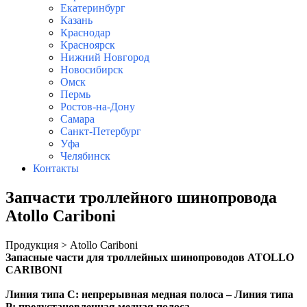
Екатеринбург
Казань
Краснодар
Красноярск
Нижний Новгород
Новосибирск
Омск
Пермь
Ростов-на-Дону
Самара
Санкт-Петербург
Уфа
Челябинск
Контакты
Запчасти троллейного шинопровода
Atollo Cariboni
Продукция > Atollo Cariboni
Запасные части для т
роллейных шинопроводов ATOLLO
CARIBONI
Линия типа C: непрерывная медная полоса – Линия типа
P: предустановленная медная полоса