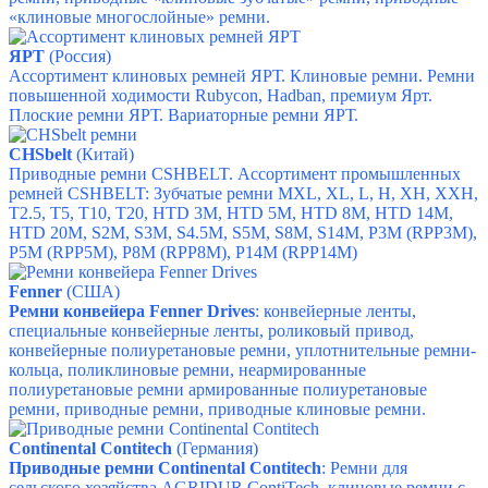
«клиновые многослойные» ремни.
ЯРТ
(Россия)
Ассортимент клиновых ремней ЯРТ. Клиновые ремни. Ремни
повышенной ходимости Rubycon, Hadban, премиум Ярт.
Плоские ремни ЯРТ. Вариаторные ремни ЯРТ.
CHSbelt
(Китай)
Приводные ремни CSHBELT.
Ассортимент промышленных
ремней CSHBELT:
Зубчатые ремни
MXL, XL, L, H, XH, XXH,
T2.5, T5, T10, T20,
HTD 3M, HTD 5M, HTD 8M, HTD 14M,
HTD 20M,
S2M, S3M, S4.5M, S5M, S8M, S14M,
P3M (RPP3M),
P5M (RPP5M), P8M (RPP8M), P14M (RPP14M)
Fenner
(США)
Ремни конвейера Fenner Drives
: к
онвейерные ленты,
с
пециальные конвейерные ленты, р
оликовый привод,
к
онвейерные полиуретановые ремни, у
плотнительные ремни-
кольца, п
оликлиновые ремни, н
еармированные
полиуретановые ремни а
рмированные полиуретановые
ремни, п
риводные ремни, п
риводные клиновые ремни.
Continental Contitech
(Германия)
Приводные ремни Continental Contitech
:
Ремни для
сельского хозяйства AGRIDUR ContiTech, к
линовые ремни с