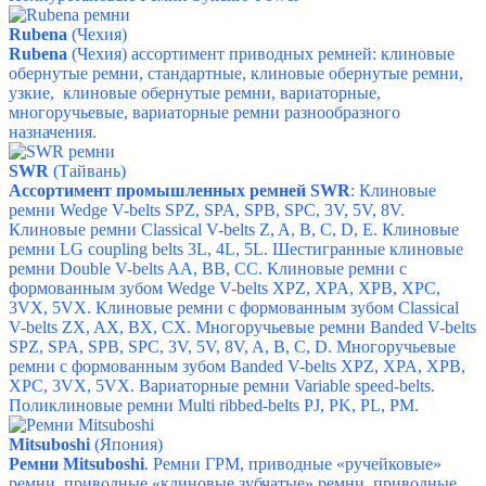
Rubena
(Чехия)
Rubena
(Чехия) ассортимент
приводных ремней: клиновые
обернутые ремни, стандартные, клиновые обернутые ремни,
узкие, клиновые обернутые ремни, вариаторные,
многоручьевые, вариаторные ремни разнообразного
назначения.
SWR
(Тайвань)
Ассортимент промышленных ремней SWR
:
Клиновые
ремни Wedge V-belts SPZ, SPA, SPB, SPC, 3V, 5V, 8V.
Клиновые ремни Classical V-belts Z, A, B, C, D, E.
Клиновые
ремни LG coupling belts 3L, 4L, 5L.
Шестигранные клиновые
ремни Double V-belts AA, BB, CC.
Клиновые ремни с
формованным зубом Wedge V-belts XPZ, XPA, XPB, XPC,
3VX, 5VX.
Клиновые ремни с формованным зубом Classical
V-belts ZX, AX, BX, CX.
Многоручьевые ремни Banded V-belts
SPZ, SPA, SPB, SPC, 3V, 5V, 8V, A, B, C, D.
Многоручьевые
ремни с формованным зубом Banded V-belts XPZ, XPA, XPB,
XPC, 3VX, 5VX.
Вариаторные ремни Variable speed-belts.
Поликлиновые ремни Multi ribbed-belts PJ, PK, PL, PM.
Mitsuboshi
(Япония)
Ремни
Mitsuboshi
. Ремни ГРМ, приводные «ручейковые»
ремни, приводные «клиновые зубчатые» ремни, приводные