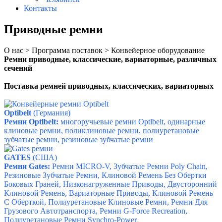
Контакты
Приводные ремни
О нас > Программа поставок > Конвейерное оборудование
Ремни приводные, классические, вариаторные, различных
сечений
Поставка ремней приводных, классических, вариаторных
Optibelt
(Германия)
Ремни Optlbelt:
м
ногоручьевые ремни Optlbelt, о
динарные
клиновые ремни, п
оликлиновые ремни, п
олиуретановые
зубчатые ремни, р
езиновые зубчатые ремни
GATES
(США)
Ремни Gates:
Ремни MICRO-V,
Зубчатые Ремни Poly Chain,
Резиновые Зубчатые Ремни,
Клиновой Ремень Без Обертки
Боковых Граней, Низконагруженные Приводы, Двусторонний
Клиновой Ремень, Вариаторные Приводы, Клиновой Ремень
С Оберткой, Полиуретановые Клиновые Ремни, Ремни Для
Грузового Автотранспорта, Ремни G-Force Recreation,
Полиуретановые Ремни Synchro-Power