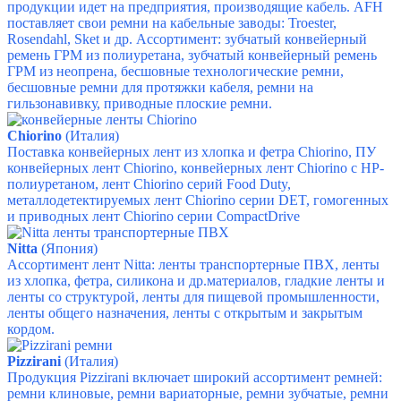
продукции идет на предприятия, производящие кабель. AFH
поставляет свои ремни на кабельные заводы: Troester,
Rosendahl, Sket и др. Ассортимент: зубчатый конвейерный
ремень ГРМ из полиуретана, зубчатый конвейерный ремень
ГРМ из неопрена, бесшовные технологические ремни,
бесшовные ремни для протяжки кабеля, ремни на
гильзонавивку, приводные плоские ремни.
Chiorino
(Италия)
Поставка конвейерных лент из хлопка и фетра
Chiorino
, ПУ
конвейерных лент
Chiorino
, конвейерных лент
Chiorino
с HP-
полиуретаном, лент
Chiorino серий
Food Duty,
металлодетектируемых лент
Chiorino серии
DET, гомогенных
и приводных лент
Chiorino серии
CompactDrive
Nitta
(Япония)
Ассортимент лент Nitta: ленты транспортерные ПВХ, ленты
из хлопка, фетра, силикона и др.материалов, гладкие ленты и
ленты со структурой, ленты для пищевой промышленности,
ленты общего назначения, ленты с открытым и закрытым
кордом.
Pizzirani
(Италия)
Продукция Pizzirani включает широкий ассортимент ремней:
ремни клиновые, ремни вариаторные, ремни зубчатые, ремни