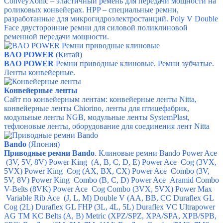
ConveyXonic – эластичный ремень для передачи мощности на
роликовых конвейерах.
HPP – специальные ремни,
разработанные для микрогидроэлектростанций.
Poly V Double
Face двусторонние ремни для силовой поликлиновой
ременной передачи мощности.
BAO POWER
(Китай)
BAO POWER
Ремни приводные клиновые.
Ремни зубчатые.
Ленты конвейерные.
Конвейерные ленты
Сайт по конвейерным лентам:
конвейерные ленты Nitta,
конвейерные ленты Chiorino,
ленты для птицефабрик,
модульные ленты NGB,
модульные ленты SystemPlast,
тефлоновые ленты, оборудование для соединения лент Nitta
Bando
(Япония)
Приводные ремни Bando
. Клиновые ремни Bando Power Ace
(3V, 5V, 8V) Power King (A, B, C, D, E) Power Ace Cog (3VX,
5VX) Power King Cog (AX, BX, CX) Power Ace Combo (3V,
5V, 8V) Power King Combo (B, C, D) Power Ace Aramid Combo
V-Belts (8VK) Power Ace Cog Combo (3VX, 5VX) Power Max
Variable Rib Ace (J, L, M) Double V (AA, BB, CC Duraflex GL
Cog (2L) Duraflex GL FHP (3L, 4L, 5L) Duraflex VC Ultrapower
AG TM KC Belts (A, B) Metric (XPZ/SPZ, XPA/SPA, XPB/SPB,