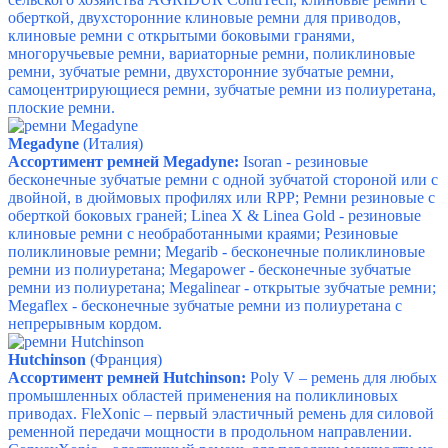
оберткой, д
вухсторонние клиновые ремни для приводов,
к
линовые ремни с открытыми боковыми гранями,
м
ногоручьевые ремни, в
ариаторные ремни, п
оликлиновые
ремни, з
убчатые ремни, д
вухсторонние зубчатые ремни,
с
амоцентрирующиеся ремни, з
убчатые ремни из полиуретана,
п
лоские ремни.
Megadyne
(Италия)
Ассортимент ремней Megadyne:
Isoran - резиновые
бесконечные зубчатые ремни с одной зубчатой стороной или с
двойной, в дюймовых профилях или RPP; Ремни резиновые с
оберткой боковых граней; Linea X & Linea Gold - резиновые
клиновые ремни с необработанными краями; Резиновые
поликлиновые ремни; Megarib - бесконечные поликлиновые
ремни из полиуретана; Megapower - бесконечные зубчатые
ремни из полиуретана; Megalinear - открытые зубчатые ремни;
Megaflex - бесконечные зубчатые ремни из полиуретана с
непрерывным кордом.
Hutchinson
(Франция)
Ассортимент ремней Hutchinson:
Poly V – ремень для любых
промышленных областей применения на поликлиновых
приводах.
FleXonic – первый эластичный ремень для силовой
ременной передачи мощности в продольном направлении.