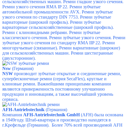
сельскохозяйственных машин.
Ремни гладкие узкого сечения.
Ремни узкого сечения RMA IP 22.
Ремни зубчатые
автомобильной промышленности AVX.
Ремни зубчатые
узкого сечения по стандарту DIN 7753.
Ремни зубчатые
вариаторные (широкий профиль).
Ремни зубчатые
вариаторные сельскохозяйственные (широкий профиль).
Ремни с клиновидными ребрами.
Ремни зубчатые
классического сечения.
Ремни зубчатые узкого сечения.
Ремни
зубчатые узкого сечения по стандарту RMA IIP 22.
Ремни
многоручьевые (связанные).
Ремни вариативные (широкие)
для сельскохозяйственных машин.
Ремни шестигранные
(двухсторонние).
Nsw
(Германия)
NSW
производит зубчатые открытые и соединенные ремни,
супербесконечные ремни (серия SecaFlex), круглые и
клиновые ремни. Важнейшими принципами компании
являются приверженность постоянному улучшению
продукции и инновациям, а также высочайший уровень
сервиса.
AFH-Antriebstechnik
(Германия)
Компания
AFH-Antriebstechnik GmbH
(AFH) была основана
в 1949году. Штаб-квартира и производство находятся в
г.Крефельде (Германия). Более 70% всей производимой AFH