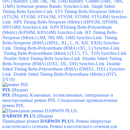
SPC) Banflex (3M, 5M, 7M, 11M) Banflex Combo (5MS, 7MS,
11MS) Зубчатые ремни Bando: Synchro-Link Single Sided
Timing Belts Synchro-Link STS Timing Belts-Neoprene (Metric)
(STS2M, STS3M, STS4.5M, STS5M, STS8M, STS14M) Synchro-
Link HPS Timing Belts-Neoprene (Metric) (HPS5M, HPS8M,
HPS14M) Synchro-Link KPS IITiming Belts-Polyurethane
(Metric) (KPS8M, KPS14M) Synchro-Link HT Timing Belts-
Neoprene (Metric) (3M, 5M, 8M, 14M) Synchro-Link Timing
Belts-Neoprene (RMA) (MXL, XL, L, H, XH, XXH) Synchro-
Link Timing Belts-Polyurethane (RMA) (XL, L) Synchro-Link
Timing Belts-Polyurethane (Metric) (T2.5, T5, T10) Synchro-Link
Double Sided Timing Belts Synchro-Link Double Sided Timing
Belts-Neoprene (RMA) (DXL, DL, DH) Synchro-Link Double
Sided Timing Belts-Polyurethane (RMA) (DMXL, DXL) Synchro-
Link Double Sided Timing Belts-Polyurethane (Metric) (DT5,
DT10)
PIX
(Индия)
PIX
(Индия). Клиновые, поликлиновые, синхронные и
многоручьевые ремни PIX.
Специальные промышленные
ремни PIX.
DARWIN PLUS
(Индия)
Приводные ремни
DARWIN PLUS
.
Ремни обернутые
классического сечения.
Ремни классического сечения для