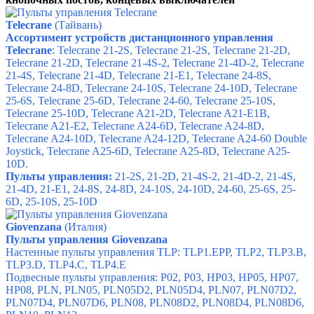
Telecrane
(Тайвань)
Ассортимент устройств дистанционного управления
Telecrane
:
Telecrane 21-2S,
Telecrane 21-2S,
Telecrane 21-2D,
Telecrane 21-2D,
Telecrane 21-4S-2,
Telecrane 21-4D-2,
Telecrane
21-4S,
Telecrane 21-4D,
Telecrane 21-E1,
Telecrane 24-8S,
Telecrane 24-8D,
Telecrane 24-10S,
Telecrane 24-10D,
Telecrane
25-6S,
Telecrane 25-6D,
Telecrane 24-60,
Telecrane 25-10S,
Telecrane 25-10D,
Telecrane A21-2D,
Telecrane A21-E1B,
Telecrane A21-E2,
Telecrane A24-6D,
Telecrane A24-8D,
Telecrane A24-10D,
Telecrane A24-12D,
Telecrane A24-60 Double
Joystick,
Telecrane A25-6D,
Telecrane A25-8D,
Telecrane A25-
10D.
Пульты управления:
21-2S
,
21-2D
,
21-4S-2
,
21-4D-2
,
21-4S
,
21-4D
,
21-E1
,
24-8S
,
24-8D
,
24-10S
,
24-10D
,
24-60
,
25-6S
,
25-
6D
,
25-10S
,
25-10D
Giovenzana
(Италия)
Пульты управления Giovenzana
Настенные пульты управления TLP: TLP1.EPP, TLP2, TLP3.B,
TLP3.D, TLP4.C, TLP4.E
Подвесные пульты управления: P02, P03, HP03, HP05, HP07,
HP08, PLN, PLN05, PLN05D2, PLN05D4, PLN07, PLN07D2,
PLN07D4, PLN07D6, PLN08, PLN08D2, PLN08D4, PLN08D6,