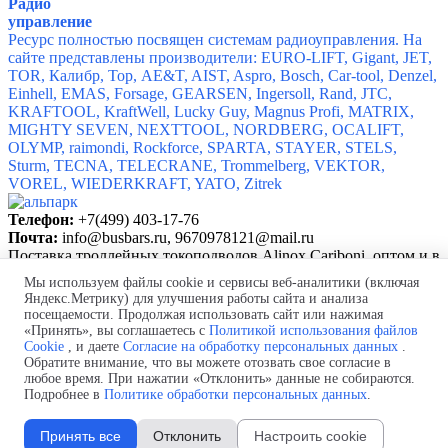
Радио
управление
Ресурс полностью посвящен системам радиоуправления. На
сайте представлены производители:
EURO-LIFT, Gigant, JET,
TOR, Калибр, Тор, AE&T, AIST, Aspro, Bosch, Car-tool, Denzel,
Einhell, EMAS, Forsage, GEARSEN, Ingersoll, Rand, JTC,
KRAFTOOL, KraftWell, Lucky Guy, Magnus Profi, MATRIX,
MIGHTY SEVEN, NEXTTOOL, NORDBERG, OCALIFT,
OLYMP, raimondi, Rockforce, SPARTA, STAYER, STELS,
Sturm, TECNA, TELECRANE, Trommelberg, VEKTOR,
VOREL, WIEDERKRAFT, YATO, Zitrek
Телефон:
+7(499) 403-17-76
Почта:
info@busbars.ru,
9670978121@mail.ru
Поставка троллейных токоподводов Alinox Cariboni, о
птом и в
розницу, звоните!
Мы используем файлы cookie и сервисы веб-аналитики (включая
Яндекс.Метрику) для улучшения работы сайта и анализа
Политика обработки персональных данных
посещаемости. Продолжая использовать сайт или нажимая
Согласие на обработку персональных данных
«Принять», вы соглашаетесь с
Политикой использования файлов
Политика использования файлов cookie
Cookie
, и даете
Согласие на обработку персональных данных
.
Изменить настройки cookie
Обратите внимание, что вы можете отозвать свое согласие в
любое время. При нажатии «Отклонить» данные не собираются.
Назад к содержимому
Подробнее в
Политике обработки персональных данных
.
Принять все
Отклонить
Настроить cookie