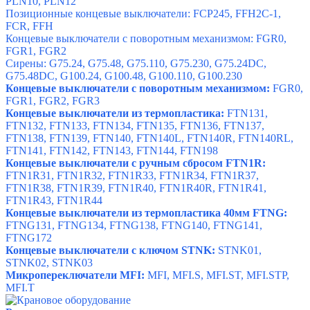
PLN10, PLN12
Позиционные концевые выключатели: FCP245, FFH2C-1,
FCR, FFH
Концевые выключатели с поворотным механизмом: FGR0,
FGR1, FGR2
Сирены: G75.24, G75.48, G75.110, G75.230, G75.24DC,
G75.48DC, G100.24, G100.48, G100.110, G100.230
Концевые выключатели с поворотным механизмом:
FGR0
,
FGR1
,
FGR2
,
FGR3
Концевые выключатели из термопластика:
FTN131
,
FTN132
,
FTN133
,
FTN134
,
FTN135
,
FTN136
,
FTN137
,
FTN138
,
FTN139
,
FTN140
,
FTN140L
,
FTN140R
,
FTN140RL
,
FTN141
,
FTN142
,
FTN143
,
FTN144
,
FTN198
Концевые выключатели с ручным сбросом FTN1R:
FTN1R31
,
FTN1R32
,
FTN1R33
,
FTN1R34
,
FTN1R37
,
FTN1R38
,
FTN1R39
,
FTN1R40
,
FTN1R40R
,
FTN1R41
,
FTN1R43
,
FTN1R44
Концевые выключатели из термопластика 40мм FTNG:
FTNG131
,
FTNG134
,
FTNG138
,
FTNG140
,
FTNG141
,
FTNG172
Концевые выключатели с ключом STNK:
STNK01
,
STNK02
,
STNK03
Микропереключатели MFI:
MFI
,
MFI.S
,
MFI.ST
,
MFI.STP
,
MFI.T