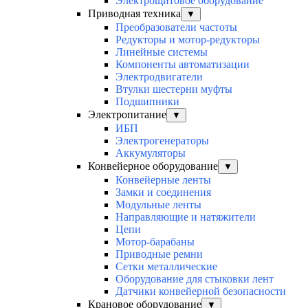
Электрощитовое оборудование
Приводная техника
▼
Преобразователи частоты
Редукторы и мотор-редукторы
Линейные системы
Компоненты автоматизации
Электродвигатели
Втулки шестерни муфты
Подшипники
Электропитание
▼
ИБП
Электрогенераторы
Аккумуляторы
Конвейерное оборудование
▼
Конвейерные ленты
Замки и соединения
Модульные ленты
Направляющие и натяжители
Цепи
Мотор-барабаны
Приводные ремни
Сетки металлические
Оборудование для стыковки лент
Датчики конвейерной безопасности
Крановое оборудование
▼