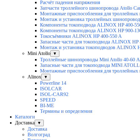
Расчёт падения напряжения
Запчасти троллейного шинопровода Atollo Car
Монтажные приспособления для троллейны
Монтаж и установка троллейных шинопровод
Компоненты токоподвода ALINOX HP 400-55
Компоненты токоподвода ALINOX HP 900-13
Токосъёмники ALINOX HP 400-550 A
Запасные части для токоподвода ALINOX HP 
Монтаж и установка токоподводов ALINOX H
Mini Atollo
▼
Троллейные шинопроводы Mini Atollo 40-60 А
Запасные части для токоподвода MINI ATOL
Монтажные приспособления для троллейны
Alinox
▼
Powerline 14
ISOLCAR
ISOL-CAR92
SPEED
BI-ME
Термины и определения
Каталоги
Доставка
▼
Доставка
Волгоград