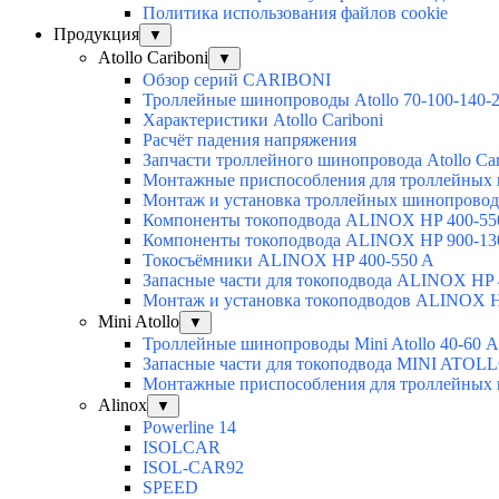
Политика использования файлов cookie
Продукция
▼
Atollo Cariboni
▼
Обзор серий CARIBONI
Троллейные шинопроводы Atollo 70-100-140-
Характеристики Atollo Cariboni
Расчёт падения напряжения
Запчасти троллейного шинопровода Atollo Car
Монтажные приспособления для троллейны
Монтаж и установка троллейных шинопровод
Компоненты токоподвода ALINOX HP 400-55
Компоненты токоподвода ALINOX HP 900-13
Токосъёмники ALINOX HP 400-550 A
Запасные части для токоподвода ALINOX HP 
Монтаж и установка токоподводов ALINOX H
Mini Atollo
▼
Троллейные шинопроводы Mini Atollo 40-60 А
Запасные части для токоподвода MINI ATOL
Монтажные приспособления для троллейны
Alinox
▼
Powerline 14
ISOLCAR
ISOL-CAR92
SPEED